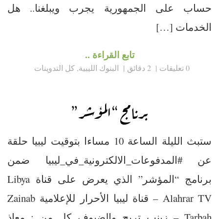
حساب على الجمهورية يجرب ويبلغنا.. هل
الخدمات […]
تابع القراءة ..
0 تعليقات
2 دقائق
البنوك الليبية
,
كل التدوينات
برنامج “المؤشر”
ستبث الليلة الساعة 10 مساءا بتوقيت ليبيا حلقة
عن #المدفوعات_الالكترونية_في_ليبيا ضمن
برنامج “المؤشر” الذي يعرض على قناة Libya
Alahrar TV – قناة ليبيا الأحرار للإعلامية Zainab
Tarbah – زينب تربح والضيوف كل من : معاذ