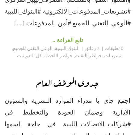
#تشريعات_المدفوعات_الالكترونية #البنوك_الليبية
#الوعي_التقني_للجميع #أمن_المدفوعات […]
تابع القراءة ..
0 تعليقات
2 دقائق
البنوك الليبية
,
الوعي التقني للجميع
,
تسريبات
,
خواطر التقنية
,
خواطر اللحظة
,
كل التدوينات
جدوى الموظف العام
اجمع جاي يا مدراء الموارد البشرية والشؤون
الادارية وضمان الجودة والتخطيط في
#شركات_الاتصالات_الليبية في حاجة اسمها