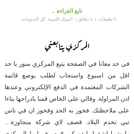
تابع القراءة ..
0 تعليقات
4 دقائق
البنوك الليبية
,
كل التدوينات
المركزي يتابعني
في حد معانا في الصفحة يتبع المركزي منور يا حد
اقل من اسبوع واستجاب لطلب بوضع قائمة
الشركات المعتمدة في الدفع الإلكتروني وعندها
اذن المزاولة. وقالي على الخاص قمنا بادراجها بناءا
على ملاحظتك. فخور به الحد وفخور ان في ناس
تبي تخدم البلاد. قصف لاي شركة متجاوزة…
وامشوا اشقوا بانفسكم. #مصرف_ليبيا_المركزي