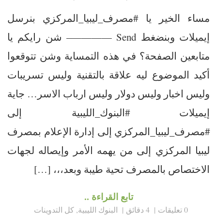
مساء الخير يا #مصرف_ليبيا_المركزي بنرسل
إيميلات وبنضغط Send ————– شن رايكم يا
متابعين الصفحة؟ في هذه التمساية وشن تتوقعوا
أكيد الموضوع ليه علاقة بالتقنية وليس تسريبات
وليس اخبار وليس دولار وليس ارباب الاسر… جاية
إيميلات #البنوك_الليبية إلى
#مصرف_ليبيا_المركزي إلى إدارة الإعلام بمصرف
ليبيا المركزي إلى من يهمه الأمر وإيصاله لجهات
الاختصاص بالمصرف تحية طيبة وبعد،،، […]
تابع القراءة ..
0 تعليقات
4 دقائق
البنوك الليبية
,
كل التدوينات