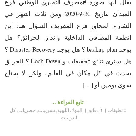
يقال انها صورة #مصرف_التجاري_الوطني فرع
الميدان بتاريخ 30-9-2020 ومن ثلاث اشهر في
الشارع المجاور فرع المقريف السؤال هنا: اين
انظمة المطافي الداخلية وانذار الحرائق؟ هل
يوجد backup plan ؟ هل يوجد Disaster Recovery ؟
هل سنرى نتائج تحقيقات و Lock Down ؟ الحريق
يحدث في كل مكان في العالم.. ولكن لا يحتاج
سوى يومين او […]
تابع القراءة ..
0 تعليقات
3 دقائق
البنوك الليبية
,
تسريبات
,
حصريات
,
كل
التدوينات