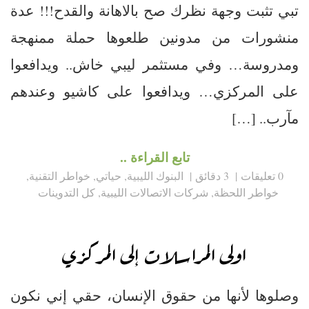
تبي تثبت وجهة نظرك صح بالاهانة والقدح!!! عدة
منشورات من مدونين طلعوها حملة ممنهجة
ومدروسة… وفي مستثمر ليبي خاش.. ويدافعوا
على المركزي… ويدافعوا على كاشيو وعندهم
مآرب.. […]
تابع القراءة ..
0 تعليقات
3 دقائق
البنوك الليبية
,
حياتي
,
خواطر التقنية
,
خواطر اللحظة
,
شركات الاتصالات الليبية
,
كل التدوينات
اولى المراسلات إلى المركزي
وصلوها لأنها من حقوق الإنسان، حقي إني نكون