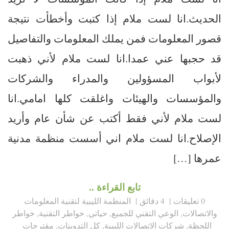
الحديث.انا لست ملام إذا كتبت وأخطأت نتيجة
قصور المعلومات فمن يملك المعلومات والتفاصيل
قد حجبها عني عمدا.انا لست ملام لأني ذهبت
لأبواب المسؤولين والمدراء والشركات
والمؤسسات والهيئات واغلقت كلها امامي.انا
لست ملام لأني فقط أكتب عن شأن عام وأريد
الإصلاح.انا لست ملام اني أسست منظمة مدنية
عمرها […]
تابع القراءة ..
0 تعليقات
4 دقائق
المنظمة الليبية لتقنية المعلومات
والاتصالات
,
الوعي التقني للجميع
,
حياتي
,
خواطر التقنية
,
خواطر
اللحظة
,
شركات الاتصالات الليبية
,
كل التدوينات
,
مقترحات