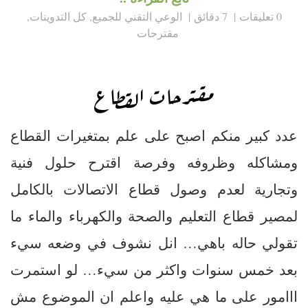
0 تعليقات
7 دقائق
الوعي التقني للجميع
,
كل التدوينات
,
مقترحات
مقترحات القطاع
عدد كبير منكم اصبح على علم بمتغيرات القطاع
ومشاكله وظروفه وفرصة اقترح حلول فنية
وتجارية لعدم وصول قطاع الاتصالات بالكامل
لمصير قطاع التعليم والصحة والكهرباء والماء ما
تقولي حاله باهي… انل نشوف في وضعه سيء
بعد خمس سنوات واكثر من سيء… لو استمرت
ااامور على ما هي عليه واعلم ان الموضوع مش