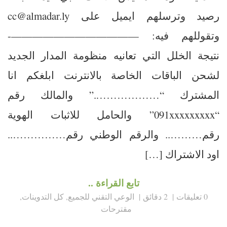
رصيد وترسلهم ايميل على cc@almadar.ly
وتقوللهم فيه: ————————————-
نتيجة الخلل التي تعانيه منظومة المدار الجديد
لشحن الباقات الخاصة بالانترنت ابلغكم انا
المشترك “……………….” والمالك رقم
“091xxxxxxxxx” والحامل للاثبات الهوية
رقم……….. والرقم الوطني رقم……………..
اود الاشتراك […]
تابع القراءة ..
0 تعليقات
2 دقائق
الوعي التقني للجميع
,
كل التدوينات
,
مقترحات