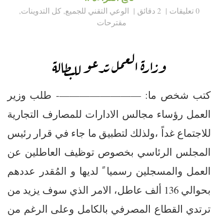
0 تعليقات
2 دقائق
الوعي التقني للجميع
,
كل التدوينات
,
مقترحات
وزارة العمل تدعو للبطالة
كتب شخص ما: ————————- طلب وزير
العمل رؤساء مجالس الادارات للمصارف التجارية
للاجتماع غداً ،ولذلك لتطبيق ما جاء في قرار رئيس
المجلس الرئاسي بخصوص توظيف العاطلين عن
العمل والمسجلين رسميا ً لديها و المُقدر عددهم
بحوالي 136 ألف عاطل، الامر الذي سوف يزيد من
ترتدي القطاع المصرفي بالكامل وعلى الرغم من