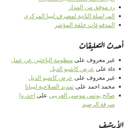
رد موفق من المدار
المراسلة الثانية لمصرف ليبيا المركزي
المدفوعات حلقة المؤشر
أحدث التعليقات
غير معروف
على
منظومة الباحثين عن عمل
ala
على
عرض كاشيو الدبل
غير معروف
على
عرض كاشيو الدبل
محمد احمد
على
تمديد الصلاحية ليبيانا
صالح يونس موسى العريبي
على
احذروا
سرقة الرصيد
الأرشيف