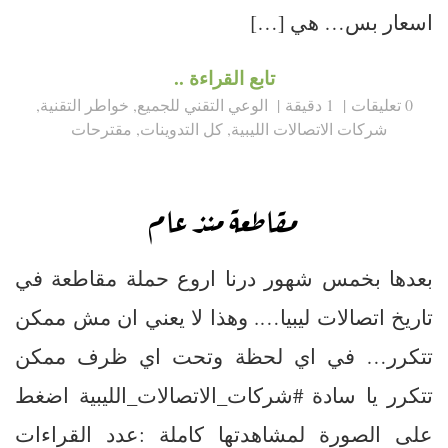
اسعار بس… هي […]
تابع القراءة ..
0 تعليقات
1 دقيقة
الوعي التقني للجميع
,
خواطر التقنية
,
شركات الاتصالات الليبية
,
كل التدوينات
,
مقترحات
مقاطعة منذ عام
بعدها بخمس شهور درنا اروع حملة مقاطعة في
تاريخ اتصالات ليبيا…. وهذا لا يعني ان مش ممكن
تتكرر… في اي لحظة وتحت اي ظرف ممكن
تتكرر يا سادة #شركات_الاتصالات_الليبية اضغط
على الصورة لمشاهدتها كاملة :عدد القراءات