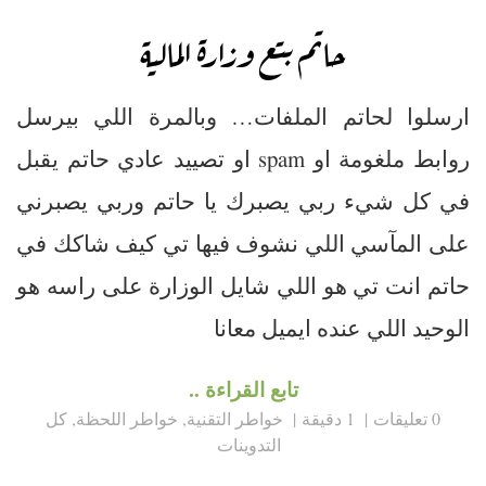
حاتم بتع وزارة المالية
ارسلوا لحاتم الملفات… وبالمرة اللي بيرسل
روابط ملغومة او spam او تصييد عادي حاتم يقبل
في كل شيء ربي يصبرك يا حاتم وربي يصبرني
على المآسي اللي نشوف فيها تي كيف شاكك في
حاتم انت تي هو اللي شايل الوزارة على راسه هو
الوحيد اللي عنده ايميل معانا
تابع القراءة ..
0 تعليقات
1 دقيقة
خواطر التقنية
,
خواطر اللحظة
,
كل
التدوينات