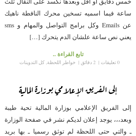
خمس دقايق او اقل وبعدها نكسد على النقال ثلث
ساعة فيما اسميه تسخين محرك النافطة ناهيك
عن Emails وكل برامج التواصل والمهام و sms
يعني نص ساعة علشان الدم يتحرك […]
تابع القراءة ..
0 تعليقات
2 دقائق
خواطر اللحظة
,
كل التدوينات
إلى الفريق الإعلامي بوزارة المالية
إلى الفريق الإعلامي بوزارة المالية تحية طيبة
وبعد،،، يوجد إعلان لديكم نشر في صفحة الوزارة
ـ والتي حتى اللحظة لم توثق رسميا ـ بها بريد