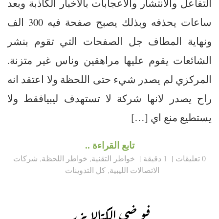
التفاعل والانتشار والاعجابات بالاخبار الكاذبة وبعد
ساعات يحذفه وبذلك يصبح صفحة فيه 300 الف
ونهاية المطاف جل الصفحات التي تقوم بنشر
الشائعات يقوم عليها مراهقين وناس غير متزنة.
المركزي لم يصدر شيء حتى اللحظة ولا اعتقد انه
راح يصدر لانها شركة لا تستهدف ليبيافقط ولا
يستطيع منع اي […]
تابع القراءة ..
0 تعليقات
1 دقيقة
خواطر التقنية
,
خواطر اللحظة
,
شركات
الاتصالات الليبية
,
كل التدوينات
فوضى الكتالايزر