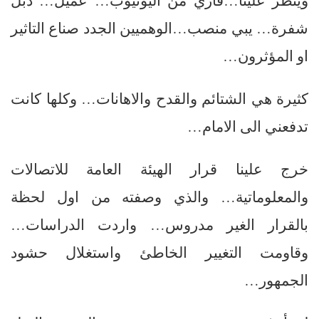
وينظر علينا…قاري من اليوتيوب… عميل… دبل
شفرة… يبي منصب…الوهميين الجدد صناع التاثير
او المؤثرون…
كثيرة هي الشتائم والقدح والاهانات… وكلها كانت
تدفعني الى الامام…
خرج علينا قرار الهيئة العامة للاتصالات
والمعلوماتية… والذي وصفته من اول لحظة
بالقرار الغير مدروس… واردت الدراسات…
وقاومت التغيير الخاطئ واستغلال حشود
الجمهور…