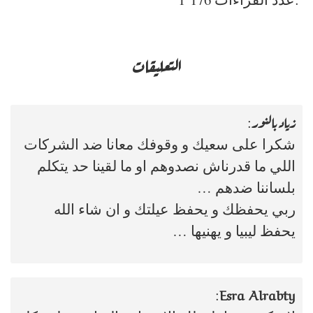
التعليقات
زياد بالنور
:
شكرا على سعيك و وقوفك معانا ضد الشركات
اللي ما قدرناش نصدوهم او ما لقينا حد يتكلم
بلساننا ضدهم …
ربي يحفظك و يحفظ عيلتك و ان شاء الله
يحفظ ليبيا و يهنيها …
Esra Alrabty
: