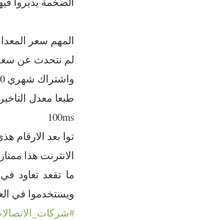
الضخمة يديروا فيه
المهم سعر المعدات 500$ = 3000 د
لم نتحدث عن سعر الشح
واشتراك شهري 100$ اللي هو 600 دينار
طبعا معدل التاخي
100ms
توا بعد الارقام هذ
الانترنت هذا ممتاز للم
ويستخدموا في الع
#شركات_الاتصالات_