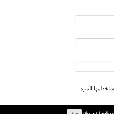
ستخدامها المرة
قع ، بالضغط على موافق
موافق