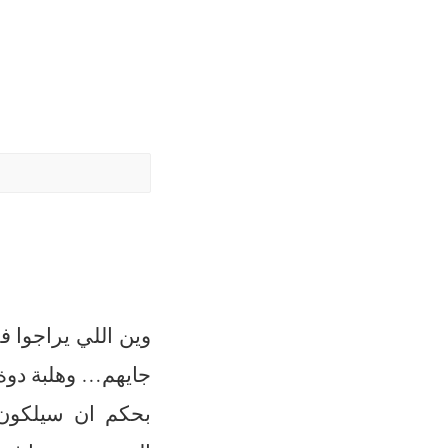
Skip
to
content
وين اللي يراجوا ف
جايهم… وهلبة دوة.
بحكم ان سيلكون 