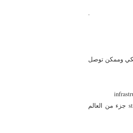
.
 هكي وممكن توصل
ما تقعد تعاود في كلام يتعارض مع العلم. ايلون ماسك وشركته starlink جزء من العالم